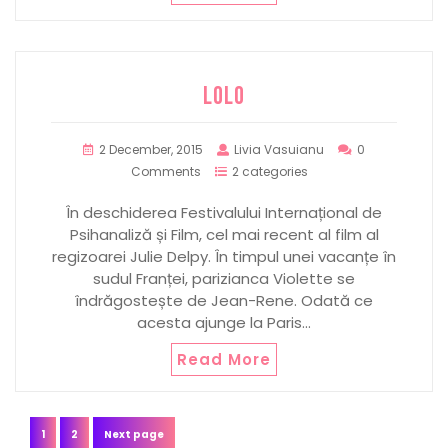
LOLO
2 December, 2015
Livia Vasuianu
0
Comments
2 categories
În deschiderea Festivalului Internațional de
Psihanaliză și Film, cel mai recent al film al
regizoarei Julie Delpy. În timpul unei vacanțe în
sudul Franței, parizianca Violette se
îndrăgostește de Jean-Rene. Odată ce
acesta ajunge la Paris…
Read More
Posts
Page
Page
1
2
Next page