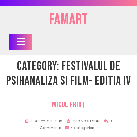
Skip
to
FAMart
content
Open
Button
Category:
Festivalul de
Psihanaliza si Film- Editia IV
MICUL PRINȚ
8 December, 2015
Livia Vasuianu
0
Comments
4 categories