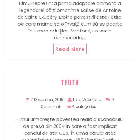
Filmul reprezintă prima adaptare animată a
legendarei cărți omonime scrise de Antoine
de Saint-Exupéry. Eroina povestirii este Fetiţa,
pe care mama sa o învaţă cum să se poarte
în lumea adulţilor. Aviatorul, un vecin
cumsecade,…
Read More
TRUTH
7 December, 2015
Livia Vasuianu
0
Comments
4 categories
Filmul urmărește povestea reală a scandalului
de presă din 2004 în care a fost implicat
canalul de știri CBS, în urma căruia atât
prezentatorul emisiunii “60 Minutes” cât și