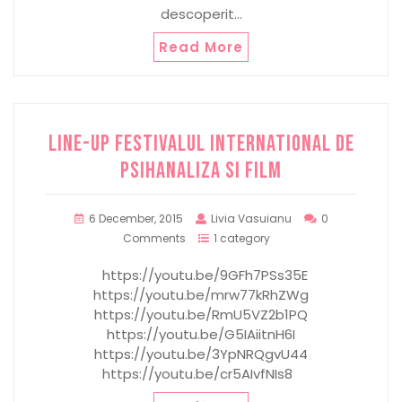
descoperit…
Read More
Line-up Festivalul International de
Psihanaliza si Film
6 December, 2015
Livia Vasuianu
0
Comments
1 category
https://youtu.be/9GFh7PSs35E
https://youtu.be/mrw77kRhZWg
https://youtu.be/RmU5VZ2b1PQ
https://youtu.be/G5IAiitnH6I
https://youtu.be/3YpNRQgvU44
https://youtu.be/cr5AIvfNIs8