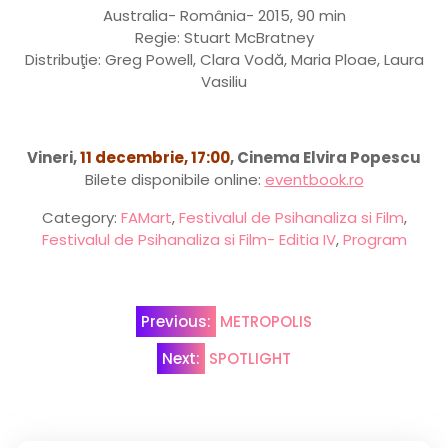
Australia- România- 2015, 90 min
Regie: Stuart McBratney
Distribuţie: Greg Powell, Clara Vodă, Maria Ploae, Laura
Vasiliu
Vineri,
11 decembrie, 17:00
, Cinema Elvira Popescu
Bilete disponibile online:
eventbook.ro
Category:
FAMart
,
Festivalul de Psihanaliza si Film
,
Festivalul de Psihanaliza si Film- Editia IV
,
Program
Post
Previous:
METROPOLIS
navigation
Next:
SPOTLIGHT