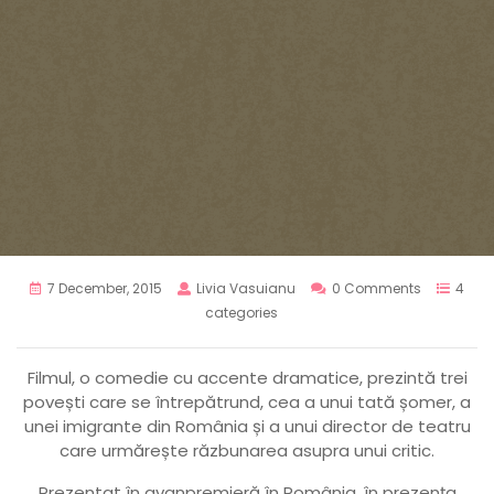
7 December, 2015
Livia Vasuianu
0 Comments
4
categories
Filmul, o comedie cu accente dramatice, prezintă trei
povești care se întrepătrund, cea a unui tată șomer, a
unei imigrante din România și a unui director de teatru
care urmărește răzbunarea asupra unui critic.
Prezentat în avanpremieră în România, în prezența