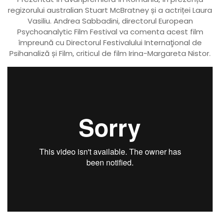
regizorului australian Stuart McBratney și a actriței Laura
Vasiliu. Andrea Sabbadini, directorul European
Psychoanalytic Film Festival va comenta acest film
împreună cu Directorul Festivalului Internaţional de
Psihanaliză și Film, criticul de film Irina-Margareta Nistor.