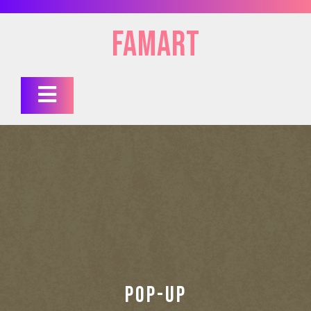
Skip
to
FAMart
content
Open
Button
POP-UP