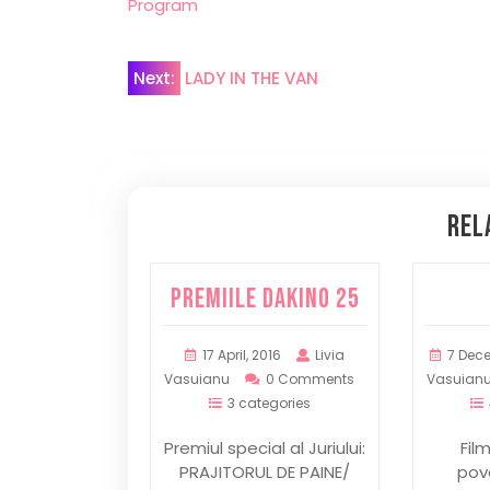
Program
Post
Next:
LADY IN THE VAN
navigation
Rel
Premiile DaKINO 25
17 April, 2016
Livia
7 Dece
Vasuianu
0 Comments
Vasuian
3 categories
Premiul special al Juriului:
Fil
PRAJITORUL DE PAINE/
pov