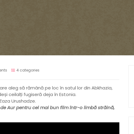
nts
4 categories
 care aleg să rămână pe loc în satul lor din Abkhazia,
și ceilalți fugiseră deja în Estonia.
e Zaza Urushadze.
 de Aur pentru cel mai bun film într-o limbă străină,