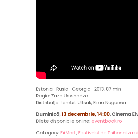
Estonia- Rusia- Georgia- 2013, 87 min
Regie: Zaza Urushadze
Distribuţie: Lembit Ulfsak, Elmo Nuganen
Duminică,
13 decembrie, 14:00
, Cinema El
Bilete disponibile online:
eventbook.ro
Category:
FAMart
,
Festivalul de Psihanaliza si