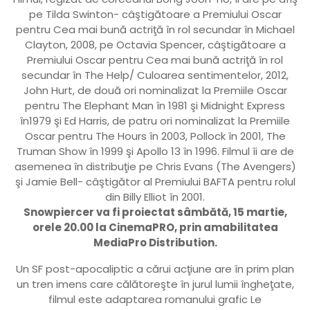
pe Tilda Swinton- câştigătoare a Premiului Oscar
pentru Cea mai bună actriţă în rol secundar în Michael
Clayton, 2008, pe Octavia Spencer, câştigătoare a
Premiului Oscar pentru Cea mai bună actriţă în rol
secundar în The Help/ Culoarea sentimentelor, 2012,
John Hurt, de două ori nominalizat la Premiile Oscar
pentru The Elephant Man în 1981 şi Midnight Express
în1979 şi Ed Harris, de patru ori nominalizat la Premiile
Oscar pentru The Hours în 2003, Pollock în 2001, The
Truman Show în 1999 şi Apollo 13 în 1996. Filmul îi are de
asemenea în distribuţie pe Chris Evans (The Avengers)
şi Jamie Bell- câştigător al Premiului BAFTA pentru rolul
din Billy Elliot în 2001.
Snowpiercer va fi proiectat sâmbătă, 15 martie,
orele 20.00 la CinemaPRO, prin amabilitatea
MediaPro Distribution.
Un SF post-apocaliptic a cărui acţiune are în prim plan
un tren imens care călătoreşte în jurul lumii îngheţate,
filmul este adaptarea romanului grafic Le