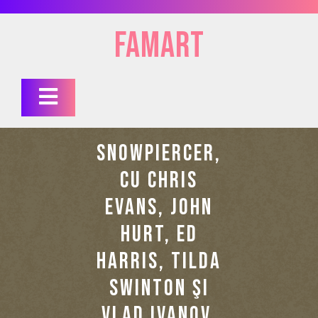
Skip
to
FAMart
content
Open
Button
SNOWPIERCER,
CU CHRIS
EVANS, JOHN
HURT, ED
HARRIS, TILDA
SWINTON ŞI
VLAD IVANOV,