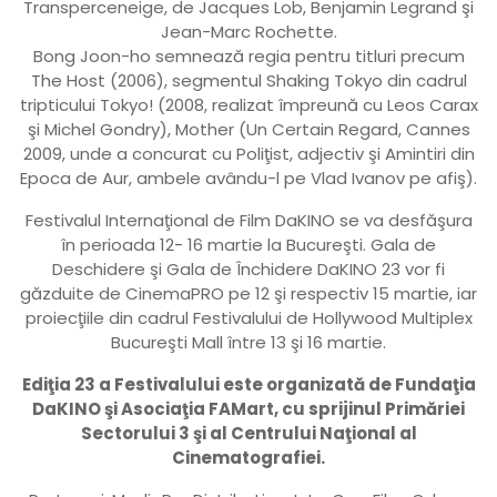
Transperceneige, de Jacques Lob, Benjamin Legrand şi
Jean-Marc Rochette.
Bong Joon-ho semnează regia pentru titluri precum
The Host (2006), segmentul Shaking Tokyo din cadrul
tripticului Tokyo! (2008, realizat împreună cu Leos Carax
şi Michel Gondry), Mother (Un Certain Regard, Cannes
2009, unde a concurat cu Poliţist, adjectiv şi Amintiri din
Epoca de Aur, ambele avându-l pe Vlad Ivanov pe afiş).
Festivalul Internaţional de Film DaKINO se va desfăşura
în perioada 12- 16 martie la Bucureşti. Gala de
Deschidere şi Gala de Închidere DaKINO 23 vor fi
găzduite de CinemaPRO pe 12 şi respectiv 15 martie, iar
proiecţiile din cadrul Festivalului de Hollywood Multiplex
Bucureşti Mall între 13 şi 16 martie.
Ediţia 23 a Festivalului este organizată de Fundaţia
DaKINO şi Asociaţia FAMart, cu sprijinul Primăriei
Sectorului 3 şi al Centrului Naţional al
Cinematografiei.