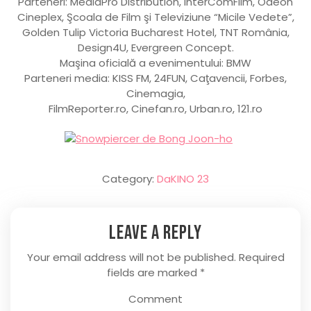
Parteneri: MediaPro Distribution, InterComFilm, Odeon
Cineplex, Şcoala de Film şi Televiziune “Micile Vedete”,
Golden Tulip Victoria Bucharest Hotel, TNT România,
Design4U, Evergreen Concept.
Maşina oficială a evenimentului: BMW
Parteneri media: KISS FM, 24FUN, Caţavencii, Forbes,
Cinemagia,
FilmReporter.ro, Cinefan.ro, Urban.ro, 121.ro
Category:
DaKINO 23
Leave a Reply
Your email address will not be published.
Required
fields are marked
*
Comment