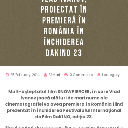
PROIECTAT ÎN
PREMIERĂ ÎN
ROMÂNIA ÎN
ÎNCHIDEREA
DAKINO 23
25 February, 2014
FAMart
0 Comments
1 category
Mult-aşteptatul film SNOWPIERCER, în care Vlad
Ivanov joacă alături de mari nume ale
cinematografiei va avea premiera în România fiind
prezentat în închiderea Festivalului Internaţional
de Film DaKINO, ediţia 23.
Filmul, regizat de coreeanul Bong Joon-ho, îi are pe afiş