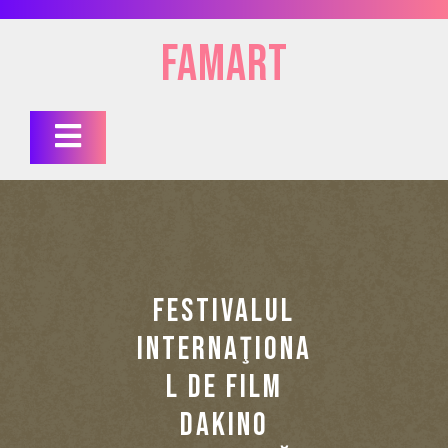
Skip
to
FAMart
content
Open
Button
FESTIVALUL
INTERNAŢIONA
L DE FILM
DAKINO