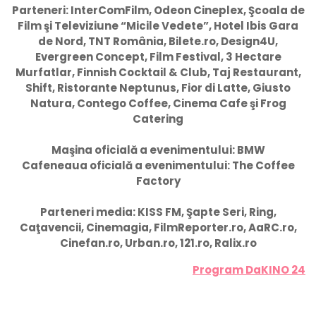
Parteneri: InterComFilm, Odeon Cineplex, Şcoala de
Film şi Televiziune “Micile Vedete”, Hotel Ibis Gara
de Nord, TNT România, Bilete.ro, Design4U,
Evergreen Concept, Film Festival, 3 Hectare
Murfatlar, Finnish Cocktail & Club, Taj Restaurant,
Shift, Ristorante Neptunus, Fior di Latte, Giusto
Natura, Contego Coffee, Cinema Cafe şi Frog
Catering
Maşina oficială a evenimentului: BMW
Cafeneaua oficială a evenimentului: The Coffee
Factory
Parteneri media: KISS FM, Şapte Seri, Ring,
Caţavencii, Cinemagia, FilmReporter.ro, AaRC.ro,
Cinefan.ro, Urban.ro, 121.ro, Ralix.ro
Program DaKINO 24