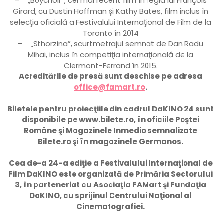
– „Boychoir”, cel mai recent film în regia lui François
Girard, cu Dustin Hoffman şi Kathy Bates, film inclus în
selecţia oficială a Festivalului Internaţional de Film de la
Toronto în 2014
– „Sthorzina”, scurtmetrajul semnat de Dan Radu
Mihai, inclus în competiţia internaţională de la
Clermont-Ferrand în 2015.
Acreditările de presă sunt deschise pe adresa
office@famart.ro
.
Biletele pentru proiecţiile din cadrul DaKINO 24 sunt
disponibile pe www.bilete.ro, în oficiile Poştei
Române şi Magazinele Inmedio semnalizate
Bilete.ro şi în magazinele Germanos.
Cea de-a 24-a ediţie a Festivalului Internaţional de
Film DaKINO este organizată de Primăria Sectorului
3, în parteneriat cu Asociaţia FAMart şi Fundaţia
DaKINO, cu sprijinul Centrului Naţional al
Cinematografiei.