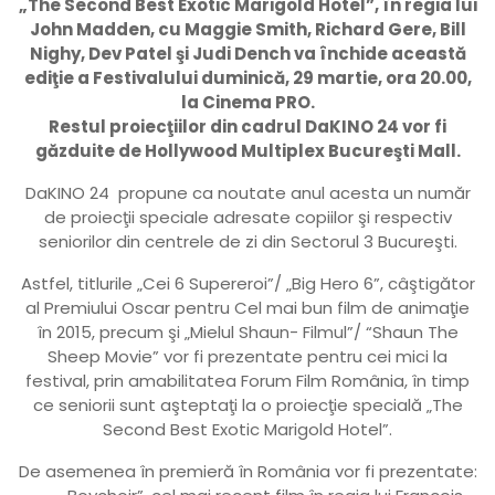
„The Second Best Exotic Marigold Hotel”, în regia lui
John Madden, cu Maggie Smith, Richard Gere, Bill
Nighy, Dev Patel şi Judi Dench va închide această
ediţie a Festivalului duminică, 29 martie, ora 20.00,
la Cinema PRO.
Restul proiecţiilor din cadrul DaKINO 24 vor fi
găzduite de Hollywood Multiplex Bucureşti Mall.
DaKINO 24 propune ca noutate anul acesta un număr
de proiecţii speciale adresate copiilor şi respectiv
seniorilor din centrele de zi din Sectorul 3 Bucureşti.
Astfel, titlurile „Cei 6 Supereroi”/ „Big Hero 6”, câştigător
al Premiului Oscar pentru Cel mai bun film de animaţie
în 2015, precum şi „Mielul Shaun- Filmul”/ “Shaun The
Sheep Movie” vor fi prezentate pentru cei mici la
festival, prin amabilitatea Forum Film România, în timp
ce seniorii sunt aşteptaţi la o proiecţie specială „The
Second Best Exotic Marigold Hotel”.
De asemenea în premieră în România vor fi prezentate: