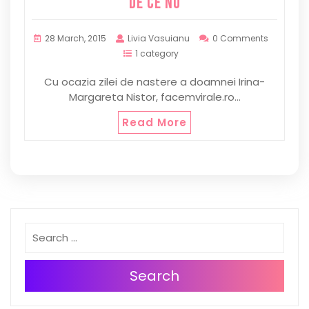
DE CE NU
28 March, 2015
Livia Vasuianu
0 Comments
1 category
Cu ocazia zilei de nastere a doamnei Irina-
Margareta Nistor, facemvirale.ro…
Read More
Search